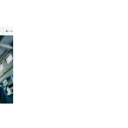
会社
海外事業
SDGs
社
入社
Entry
要項
採用エントリーフォー
アクセス
03-3964-9111