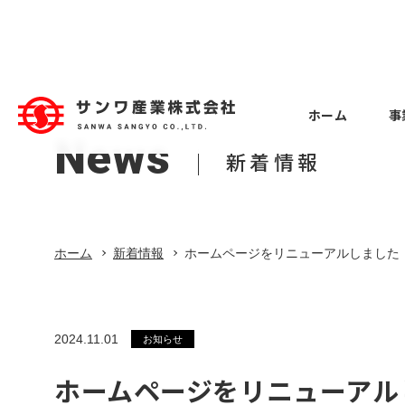
ホーム
事
News
ホーム
新着情報
事業紹介
Business
Case Study
Company
Recruitment
Employee 
Machine to
Factory Eq
About
北関東支店 
Overview
事例紹介
工作機械
工場設備
会社概要
事例紹介
会社案内
採用情報
入社
ホーム
新着情報
ホームページをリニューアルしました
会社案内
事業紹介
Employee 
Constructi
Overseas 
Location
採用情報
本社第一営業
建設業
海外事業
拠点
中途入社
2024.11.01
新着情報
お知らせ
Employee 
ホームページをリニューアル
お知らせ
Vehicle eq
Group com
本社第一営業