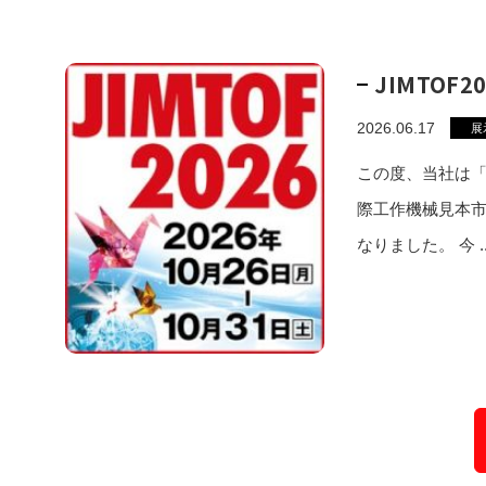
JIMTOF
2026.06.17
展
この度、当社は「J
際工作機械見本
なりました。 今 ..