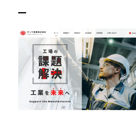
車輌機器
グループ
度新卒入
SDGs
展示会
Recruit
社内イベント
採用募集
採用情報
お問い合わせ
プライバシーポリシー
閉じる