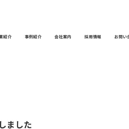
業紹介
事例紹介
会社案内
採用情報
お問い
Voices
Employee Voices
ols
uipment
Factory facilities
Construction
History
主任 / 2023年度 中途
本社第一営業部 副主任 / 
工場設備
建設業
沿革
度 新卒入社
DAITOH KOGYO Co., Ltd.
Voices
Employee Voices
on
Business
Group products
大藤工業
部 課長 / 2015年度
本社第二営業部 主任 / 2
グループ製品
新卒入社
Voices
Employee Voices
しました
uipment
panies
Overseas
About our SDGs
部 副部長 / 1995年
大阪支店 支店長 / 199