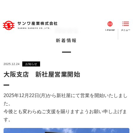
News
メニュー
閉じる
Language
新着情報
ホーム
事業紹介
2025.12.24
お知らせ
事例紹介
大阪支店 新社屋営業開始
会社案内
採用情報
2025年12月22日(月)から新社屋にて営業を開始いたしまし
た。
新着情報
今後とも変わらぬご支援を賜りますようお願い申し上げま
お知らせ
す。
SDGs