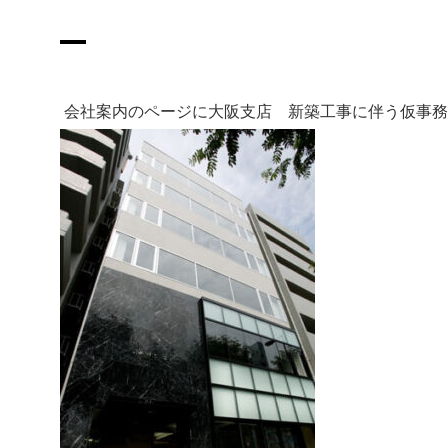
車輌機器
グループ
度新卒入
SDGs
展示会
Recruit
社内イベント
採用募集
会社案内のページに大阪支店 新築工事に伴う仮事務
採用情報
お問い合わせ
プライバシーポリシー
閉じる