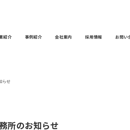
業紹介
事例紹介
会社案内
採用情報
お問い
Voices
Employee Voices
ols
uipment
Factory facilities
Construction
History
主任 / 2023年度 中途
本社第一営業部 副主任 / 
工場設備
建設業
沿革
度 新卒入社
知らせ
DAITOH KOGYO Co., Ltd.
Voices
Employee Voices
on
Business
Group products
大藤工業
部 課長 / 2015年度
本社第二営業部 主任 / 2
グループ製品
新卒入社
Voices
Employee Voices
務所のお知らせ
uipment
panies
Overseas
About our SDGs
部 副部長 / 1995年
大阪支店 支店長 / 199