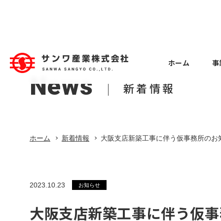
ホーム
事
News
ホーム
新着情報
事業紹介
Business
Case Study
Company
Recruitment
Employee 
Machine to
Factory Eq
About
北関東支店 
Overview
事例紹介
工作機械
工場設備
会社概要
事例紹介
会社案内
採用情報
入社
ホーム
新着情報
大阪支店新築工事に伴う仮事務所のお
会社案内
事業紹介
Employee 
Constructi
Overseas 
Location
採用情報
本社第一営業
建設業
海外事業
拠点
中途入社
2023.10.23
新着情報
お知らせ
Employee 
大阪支店新築工事に伴う仮事
お知らせ
Vehicle eq
Group com
本社第一営業