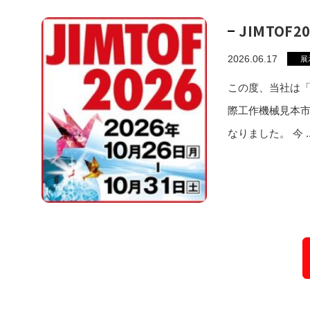
JIMTOF
2026.06.17
展
この度、当社は「J
際工作機械見本
なりました。 今 ..