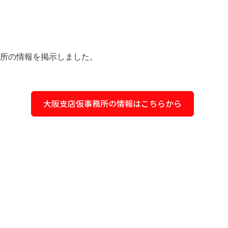
会社
海外事業
SDGs
社
入社
Entry
要項
採用エントリーフォー
所の情報を掲示しました。
大阪支店仮事務所の情報はこちらから
アクセス
03-3964-9111