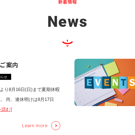
新着情報
News
ご案内
知らせ
土)より8月16日(日)まで夏期休暇
。 尚、連休明けは8月17日
を読む]
Learn more