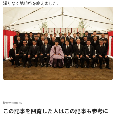
滞りなく地鎮祭を終えました。
展示会
社内イベント
採用情報
お問い合わせ
プライバシーポリシー
アクセス
03-3964-9111
閉じる
Recommend
この記事を閲覧した人はこの記事も参考に