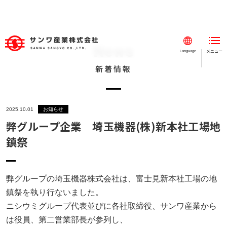
News
メニュー
閉じる
Language
新着情報
ホーム
事業紹介
2025.10.01
お知らせ
事例紹介
弊グループ企業 埼玉機器(株)新本社工場地
会社案内
鎮祭
採用情報
新着情報
弊グループの埼玉機器株式会社は、富士見新本社工場の地
鎮祭を執り行ないました。
お知らせ
ニシウミグループ代表並びに各社取締役、サンワ産業から
は役員、第二営業部長が参列し、
SDGs