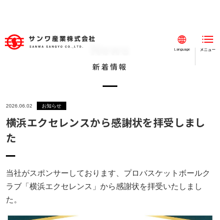
News
メニュー
閉じる
Language
新着情報
ホーム
事業紹介
2026.06.02
お知らせ
事例紹介
横浜エクセレンスから感謝状を拝受しまし
会社案内
た
採用情報
新着情報
当社がスポンサーしております、プロバスケットボールク
ラブ「横浜エクセレンス」から感謝状を拝受いたしまし
お知らせ
た。
SDGs