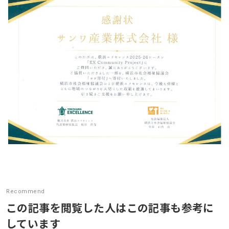
展示会
社内イベント
採用情報
お問い合わせ
プライバシーポリシー
アクセス
03-3964-9111
Recommend
閉じる
この記事を閲覧した人はこの記事も参考に
しています