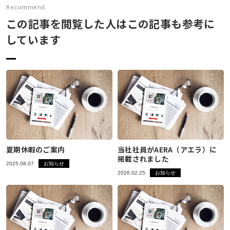
Recommend
展示会
この記事を閲覧した人はこの記事も参考に
しています
社内イベント
採用情報
お問い合わせ
プライバシーポリシー
アクセス
夏期休暇のご案内
当社社員がAERA（アエラ）に
掲載されました
03-3964-9111
2025.08.07
お知らせ
2026.02.25
お知らせ
閉じる