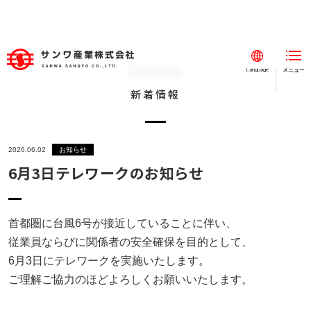
News
メニュー
閉じる
Language
新着情報
ホーム
事業紹介
2026.06.02
お知らせ
事例紹介
6月3日テレワークのお知らせ
会社案内
採用情報
首都圏に台風6号が接近していることに伴い、
従業員ならびに関係者の安全確保を目的として、
新着情報
6月3日にテレワークを実施いたします。
お知らせ
ご理解ご協力のほどよろしくお願いいたします。
SDGs