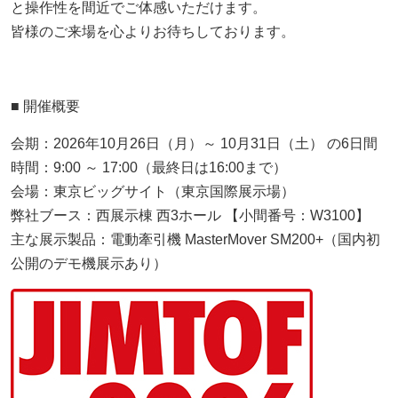
と操作性を間近でご体感いただけます。
展示会
皆様のご来場を心よりお待ちしております。
社内イベント
採用情報
■ 開催概要
お問い合わせ
会期：2026年10月26日（月）～ 10月31日（土） の6日間
時間：9:00 ～ 17:00（最終日は16:00まで）
プライバシーポリシー
会場：東京ビッグサイト（東京国際展示場）
弊社ブース：西展示棟 西3ホール 【小間番号：W3100】
アクセス
主な展示製品：電動牽引機 MasterMover SM200+（国内初
公開のデモ機展示あり）
03-3964-9111
閉じる