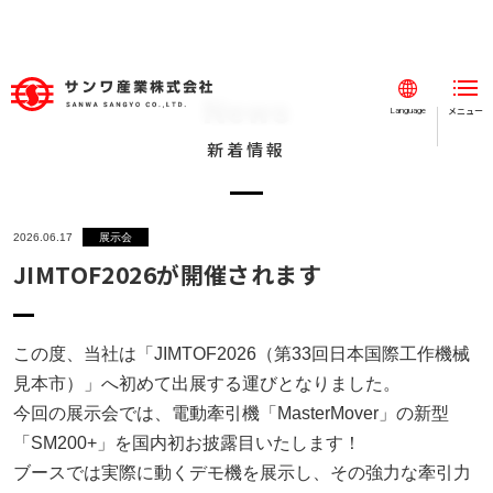
News
メニュー
閉じる
Language
新着情報
ホーム
事業紹介
2026.06.17
展示会
事例紹介
JIMTOF2026が開催されます
会社案内
採用情報
この度、当社は「JIMTOF2026（第33回日本国際工作機械
見本市）」へ初めて出展する運びとなりました。
新着情報
今回の展示会では、電動牽引機「MasterMover」の新型
お知らせ
「SM200+」を国内初お披露目いたします！
ブースでは実際に動くデモ機を展示し、その強力な牽引力
SDGs