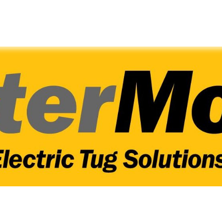
会社
海外事業
SDGs
社
入社
Entry
要項
採用エントリーフォー
アクセス
03-3964-9111