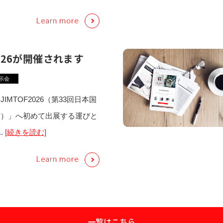
Learn more
2026が開催されます
示会
IMTOF2026（第33回日本国
市）」へ初めて出展する運びと
.
[続きを読む]
Learn more
一覧はこちら