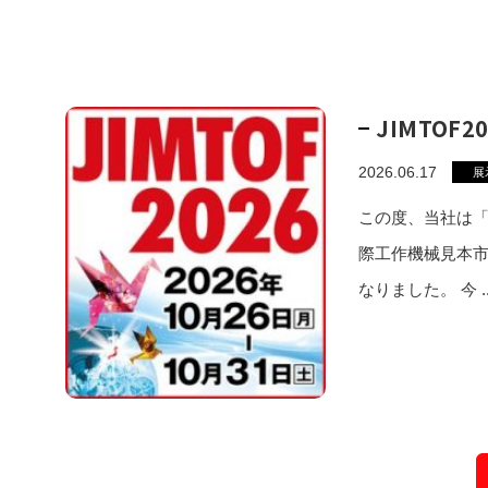
JIMTOF
2026.06.17
展
この度、当社は「J
際工作機械見本
なりました。 今 ..