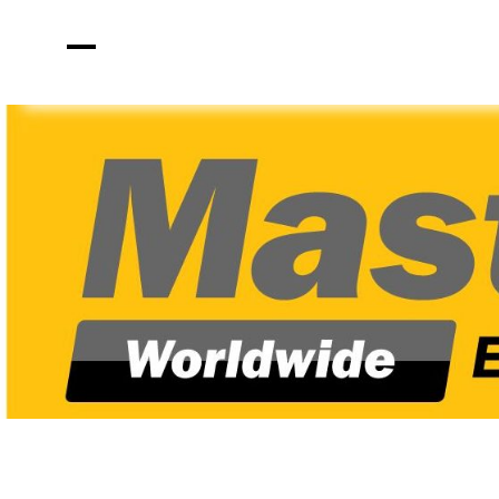
車輌機器
グループ
度新卒入
採用情報
新着情報
Recruit
お問い合わせ
採用募集
プライバシーポリシー
閉じる