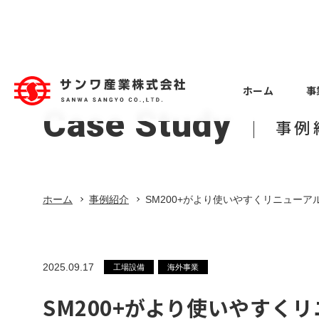
ホーム
事
Case Study
ホーム
事例
事業紹介
Business
Case Study
Company
Recruitment
Employee 
Machine to
Factory Eq
About
北関東支店 
Overview
事例紹介
工作機械
工場設備
会社概要
事例紹介
会社案内
採用情報
入社
ホーム
事例紹介
SM200+がより使いやすくリニューア
工場設備
事業紹介
Employee 
Constructi
Overseas 
Location
建設業
本社第一営業
建設業
海外事業
拠点
中途入社
2025.09.17
海外事業
工場設備
海外事業
Employee 
SM200+がより使いやすく
会社案内
Vehicle eq
Group com
本社第一営業