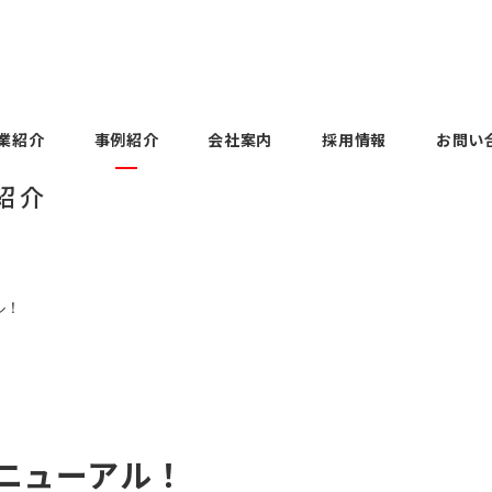
業紹介
事例紹介
会社案内
採用情報
お問い
紹介
Voices
Employee Voices
ols
uipment
Factory facilities
Construction
History
主任 / 2023年度 中途
本社第一営業部 副主任 / 
工場設備
建設業
沿革
度 新卒入社
ル！
DAITOH KOGYO Co., Ltd.
Voices
Employee Voices
on
Business
Group products
大藤工業
部 課長 / 2015年度
本社第二営業部 主任 / 2
グループ製品
新卒入社
Voices
Employee Voices
リニューアル！
uipment
panies
Overseas
About our SDGs
部 副部長 / 1995年
大阪支店 支店長 / 199