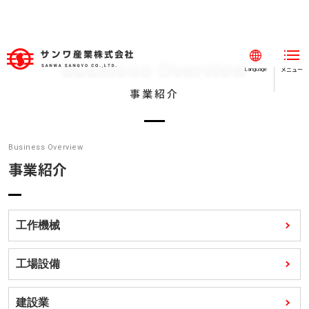
Business Overview
メニュー
閉じる
Language
事業紹介
ホーム
事業紹介
Business Overview
工作機械
事業紹介
工場設備
建設業
工作機械
グループ製品
工場設備
車輌機器
海外事業
建設業