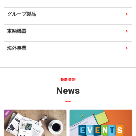
事例紹介
グループ製品
会社案内
車輌機器
採用情報
海外事業
新着情報
お問い合わせ
プライバシーポリシー
新着情報
News
アクセス
03-3964-9111
閉じる