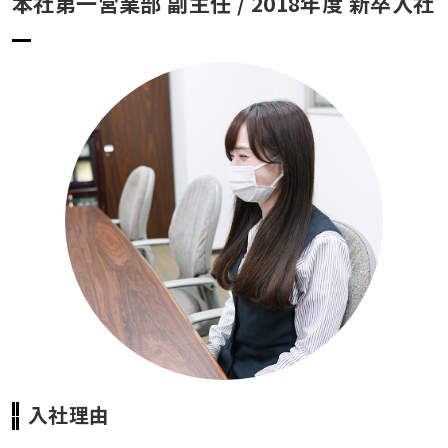
本社第一営業部 副主任 / 2018年度 新卒入社
本社第二営業部 主任 / 2012年度 新卒入社
本社第一営業部 副部長 / 1995年度新卒入社
大阪支店 支店長 / 1991年度中途入社
採用募集要項
採用エントリーフォーム
新着情報
お問い合わせ
プライバシーポリシー
アクセス
入社理由
03-3964-9111