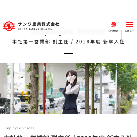
Employee Voices
メニュー
閉じる
Language
本社第一営業部 副主任 / 2018年度 新卒入社
ホーム
事業紹介
事例紹介
会社案内
採用情報
北関東支店 主任 / 2023年度 中途入社
本社第一営業部 副主任 / 2018年度 新卒入社
Employee Voices
本社第一営業部 課長 / 2015年度 中途入社