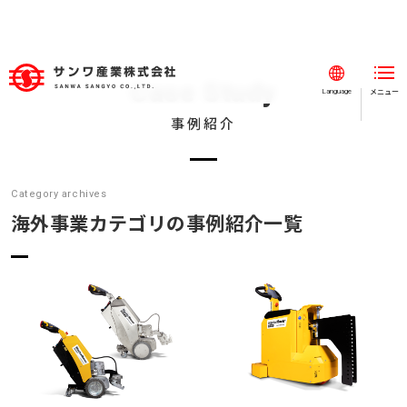
Case Study
メニュー
閉じる
Language
事例紹介
ホーム
事業紹介
Category archives
事例紹介
海外事業カテゴリの事例紹介一覧
工場設備
建設業
海外事業
会社案内
採用情報