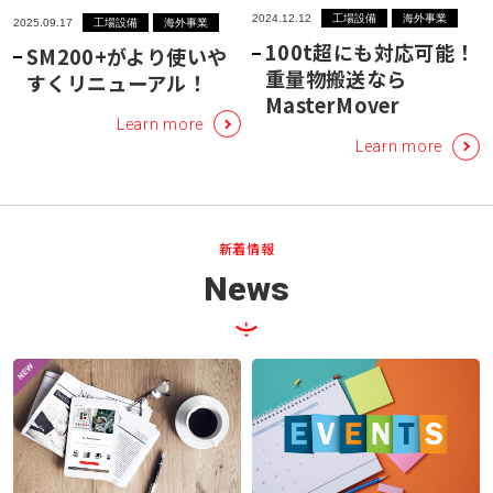
2024.12.12
工場設備
海外事業
2025.09.17
工場設備
海外事業
新着情報
100t超にも対応可能！
SM200+がより使いや
重量物搬送なら
すくリニューアル！
お問い合わせ
MasterMover
Learn more
プライバシーポリシー
Learn more
アクセス
新着情報
03-3964-9111
News
閉じる