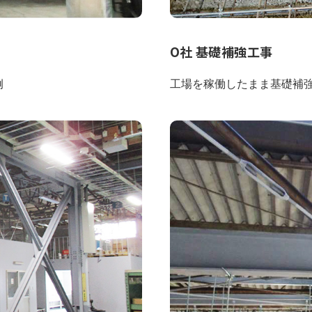
O社 基礎補強工事
例
工場を稼働したまま基礎補