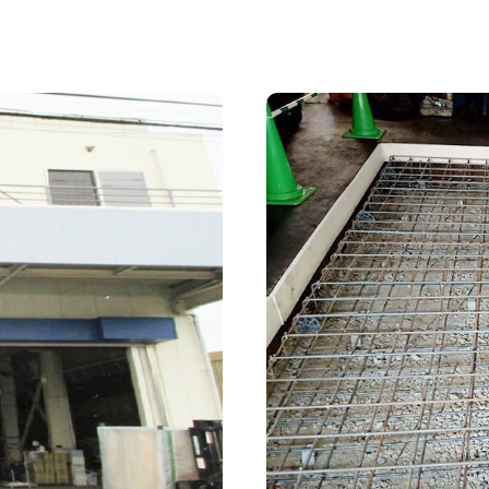
会社
海外事業
SDGs
社
入社
Entry
要項
採用エントリーフォー
アクセス
03-3964-9111