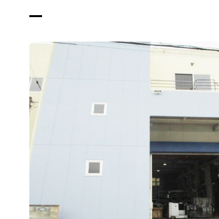
車輌機器
グループ
度新卒入
海外事業
事例紹介
Recruit
会社案内
採用募集
採用情報
新着情報
お問い合わせ
プライバシーポリシー