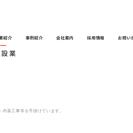
業紹介
事例紹介
会社案内
採用情報
お問い
建設業
Voices
Employee Voices
ols
uipment
Factory facilities
Construction
History
主任 / 2023年度 中途
本社第一営業部 副主任 / 
工場設備
建設業
沿革
度 新卒入社
DAITOH KOGYO Co., Ltd.
Voices
Employee Voices
on
Business
Group products
大藤工業
部 課長 / 2015年度
本社第二営業部 主任 / 2
グループ製品
新卒入社
・内装工事等を手掛けています。
Voices
Employee Voices
uipment
panies
Overseas
About our SDGs
部 副部長 / 1995年
大阪支店 支店長 / 199