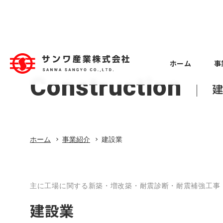
ホーム
事
Construction
ホーム
事業紹介
Business
Case Study
Company
Recruitment
Employee 
Machine to
Factory Eq
About
北関東支店 
Overview
工作機械
工作機械
工場設備
会社概要
事例紹介
会社案内
採用情報
入社
ホーム
事業紹介
建設業
工場設備
事業紹介
Employee 
Constructi
Overseas 
Location
建設業
本社第一営業
建設業
海外事業
拠点
中途入社
主に工場に関する新築・増改築・耐震診断・耐震補強工事
グループ製品
建設業
Employee 
車輌機器
Vehicle eq
Group com
本社第一営業