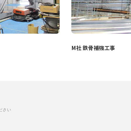
M社 鉄骨補強工事
ださい