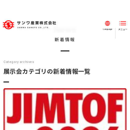
News
メニュー
閉じる
Language
新着情報
ホーム
事業紹介
Category archives
事例紹介
展示会カテゴリの新着情報一覧
会社案内
採用情報
新着情報
お知らせ
SDGs