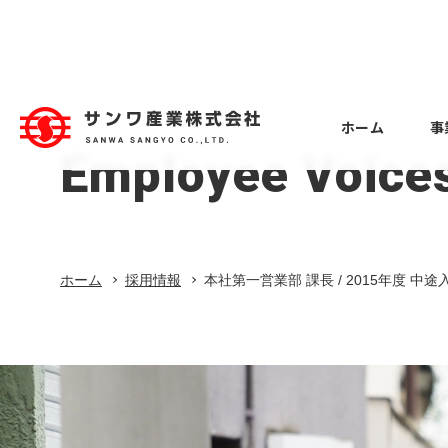
ホーム
事
Employee Voice
ホーム
事業紹介
Business
Case Study
Company
Recruitment
Employee 
Machine to
Factory Eq
About
北関東支店 
Overview
事例紹介
工作機械
工場設備
会社概要
事例紹介
会社案内
採用情報
入社
ホーム
採用情報
本社第一営業部 課長 / 2015年度 中途
会社案内
事業紹介
Employee 
Constructi
Overseas 
Location
採用情報
本社第一営業
建設業
海外事業
拠点
中途入社
北関東支店 主任 / 2023年度 中途入社
Employee 
本社第一営業部 副主任 / 2018年度 新卒入社
Vehicle eq
Group com
本社第一営業