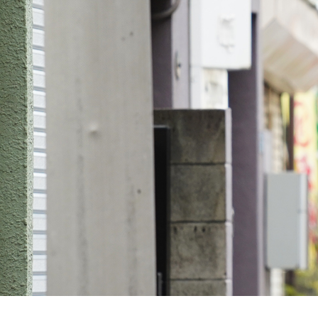
車輌機器
グループ
度新卒入
本社第一営業部 課長 / 2015年度 中途入社
本社第二営業部 主任 / 2012年度 新卒入社
Recruit
本社第一営業部 副部長 / 1995年度新卒入社
採用募集
大阪支店 支店長 / 1991年度中途入社
採用募集要項
採用エントリーフォーム
新着情報
お問い合わせ
プライバシーポリシー