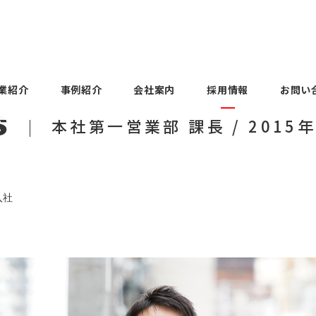
業紹介
事例紹介
会社案内
採用情報
お問い
s
本社第一営業部 課長 / 2015
Voices
Employee Voices
ols
uipment
Factory facilities
Construction
History
主任 / 2023年度 中途
本社第一営業部 副主任 / 
工場設備
建設業
沿革
度 新卒入社
入社
DAITOH KOGYO Co., Ltd.
Voices
Employee Voices
on
Business
Group products
大藤工業
部 課長 / 2015年度
本社第二営業部 主任 / 2
グループ製品
新卒入社
Voices
Employee Voices
uipment
panies
Overseas
About our SDGs
部 副部長 / 1995年
大阪支店 支店長 / 199